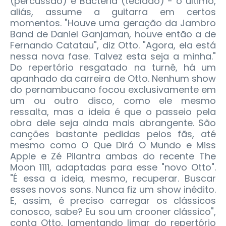
(percussão) e Bactéria (teclado) - o último,
aliás, assume a guitarra em certos
momentos. "Houve uma geração da Jambro
Band de Daniel Ganjaman, houve então a de
Fernando Catatau", diz Otto. "Agora, ela está
nessa nova fase. Talvez esta seja a minha."
Do repertório resgatado na turnê, há um
apanhado da carreira de Otto. Nenhum show
do pernambucano focou exclusivamente em
um ou outro disco, como ele mesmo
ressalta, mas a ideia é que o passeio pela
obra dele seja ainda mais abrangente. São
canções bastante pedidas pelos fãs, até
mesmo como O Que Dirá O Mundo e Miss
Apple e Zé Pilantra ambas do recente The
Moon 1111, adaptadas para esse "novo Otto".
"É essa a ideia, mesmo, recuperar. Buscar
esses novos sons. Nunca fiz um show inédito.
E, assim, é preciso carregar os clássicos
conosco, sabe? Eu sou um crooner clássico",
conta Otto, lamentando limar do repertório