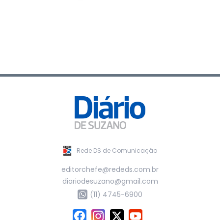
Rede DS de Comunicação
editorchefe@rededs.com.br
diariodesuzano@gmail.com
(11) 4745-6900