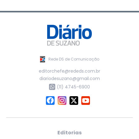
Rede DS de Comunicação
editorchefe@rededs.com.br
diariodesuzano@gmail.com
(11) 4745-6900
Editorias