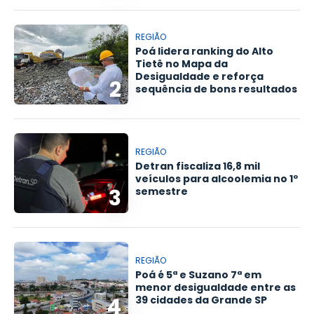
REGIÃO
Poá lidera ranking do Alto
Tietê no Mapa da
Desigualdade e reforça
2
sequência de bons resultados
REGIÃO
Detran fiscaliza 16,8 mil
veículos para alcoolemia no 1º
3
semestre
REGIÃO
Poá é 5ª e Suzano 7ª em
menor desigualdade entre as
4
39 cidades da Grande SP