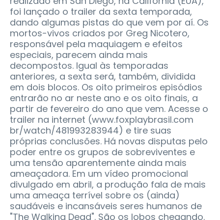
realizado em San Diego, na Califórnia (EUA),
foi lançado o trailer da sexta temporada,
dando algumas pistas do que vem por aí. Os
mortos-vivos criados por Greg Nicotero,
responsável pela maquiagem e efeitos
especiais, parecem ainda mais
decompostos. Igual às temporadas
anteriores, a sexta será, também, dividida
em dois blocos. Os oito primeiros episódios
entrarão no ar neste ano e os oito finais, a
partir de fevereiro do ano que vem. Acesse o
trailer na internet (www.foxplaybrasil.com
br/watch/481993283944) e tire suas
próprias conclusões. Há novas disputas pelo
poder entre os grupos de sobreviventes e
uma tensão aparentemente ainda mais
ameaçadora. Em um vídeo promocional
divulgado em abril, a produção fala de mais
uma ameaça terrível sobre os (ainda)
saudáveis e incansáveis seres humanos de
"The Walking Dead". São os lobos chegando.