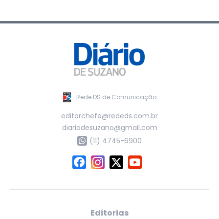
Rede DS de Comunicação
editorchefe@rededs.com.br
diariodesuzano@gmail.com
(11) 4745-6900
Editorias