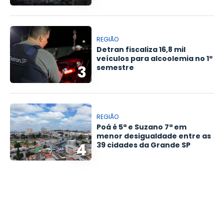
REGIÃO
Detran fiscaliza 16,8 mil
veículos para alcoolemia no 1º
3
semestre
REGIÃO
Poá é 5ª e Suzano 7ª em
menor desigualdade entre as
4
39 cidades da Grande SP