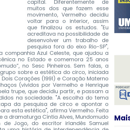
capital. Diferentemente de
muitos dos que fazem esse
movimento, Vermelho decidiu
voltar para o interior, assim
que finalizou os estudos. "Eu
acreditava na possibilidade de
desenvolver um trabalho de
pesquisa fora do eixo Rio-SP",
, a companhia Azul Celeste, que ajudou a
 cênica no Estado e comemora 25 anos
udo”, no Sesc Pinheiros.
Sem falas, a
rupo sobre a estética do circo, iniciada
 Dois Corações (1991) e Coração Materno
alhaços (vividos por Vermelho e Henrique
la trupe, que decidiu partir, e passam a
undidos na sociedade. "A escolha do tema
tapa da pesquisa de circo e apontar o
ra esta estética", afirma Vermelho. Feita
 e a dramaturga Cíntia Alves, Mundomudo
Mais
 de Jogo, do escritor irlandês Samuel
a uma história de interdependência de