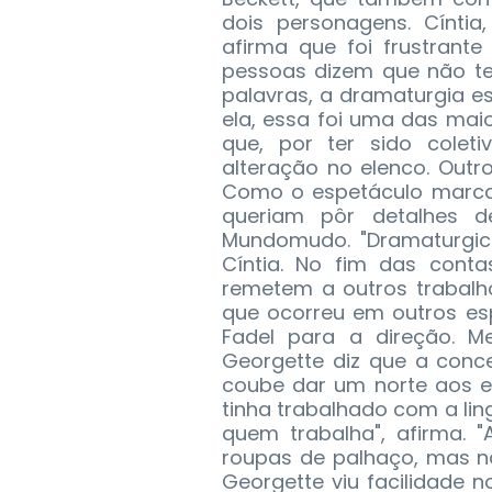
dois personagens. Cíntia
afirma que foi frustrant
pessoas dizem que não te
palavras, a dramaturgia e
ela, essa foi uma das mai
que, por ter sido cole
alteração no elenco. Outro
Como o espetáculo marcav
queriam pôr detalhes 
Mundomudo. "Dramaturgica
Cíntia. No fim das cont
remetem a outros trabalho
que ocorreu em outros es
Fadel para a direção. M
Georgette diz que a conc
coube dar um norte aos e
tinha trabalhado com a l
quem trabalha", afirma. "
roupas de palhaço, mas não
Georgette viu facilidade n