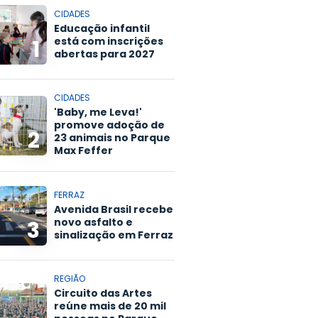
CIDADES
Educação infantil
está com inscrições
1
abertas para 2027
CIDADES
'Baby, me Leva!'
promove adoção de
2
23 animais no Parque
Max Feffer
FERRAZ
Avenida Brasil recebe
novo asfalto e
3
sinalização em Ferraz
REGIÃO
Circuito das Artes
reúne mais de 20 mil