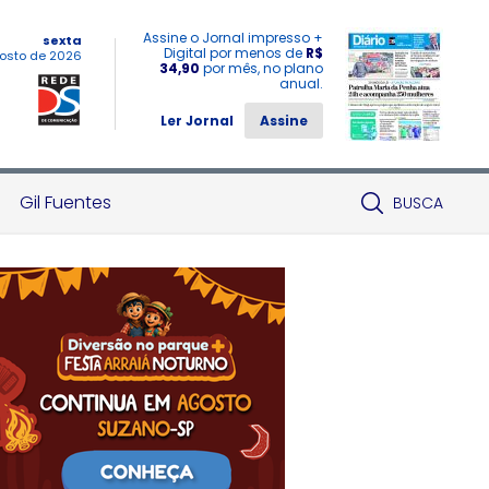
Assine o Jornal impresso +
sexta
Digital por menos de
R$
osto de 2026
34,90
por mês, no plano
anual.
Ler Jornal
Assine
Gil Fuentes
BUSCA