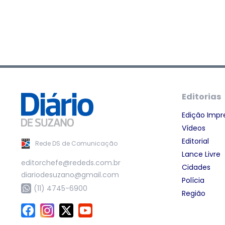
Editorias
Edição Impr
Vídeos
Editorial
Rede DS de Comunicação
Lance Livre
editorchefe@rededs.com.br
Cidades
diariodesuzano@gmail.com
Polícia
(11) 4745-6900
Região