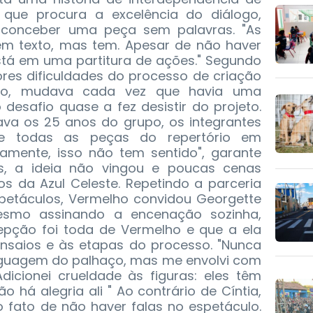
, que procura a excelência do diálogo,
e conceber uma peça sem palavras. "As
m texto, mas tem. Apesar de não haver
stá em uma partitura de ações." Segundo
ores dificuldades do processo de criação
tivo, mudava cada vez que havia uma
 desafio quase a fez desistir do projeto.
a os 25 anos do grupo, os integrantes
de todas as peças do repertório em
mente, isso não tem sentido", garante
as, a ideia não vingou e poucas cenas
s da Azul Celeste. Repetindo a parceria
petáculos, Vermelho convidou Georgette
esmo assinando a encenação sozinha,
epção foi toda de Vermelho e que a ela
nsaios e às etapas do processo. "Nunca
inguagem do palhaço, mas me envolvi com
Adicionei crueldade às figuras: eles têm
 há alegria ali " Ao contrário de Cíntia,
o fato de não haver falas no espetáculo.