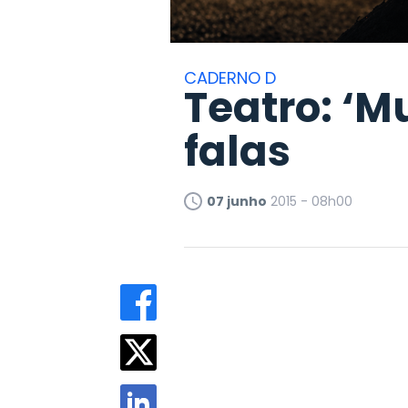
CADERNO D
Teatro: ‘
falas
07 junho
2015 - 08h00