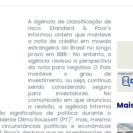
A agência de classificação de
risco Standard & Poor's
informou ontem que manteve
a nota de crédito em moeda
estrangeira do Brasil no longo
prazo em BBB-. No entanto, a
agência revisou a perspectiva
da nota para negativa. O País
manteve o grau de
investimento, ou seja, continua
sendo considerado seguro
para investidores.
No
comunicado em que anunciou
Mais
a revisão, a agência informa
 significativa de política durante o
dente Dilma Rousseff (PT)", mas, mesmo
a circunstâncias políticas e econômicas
& Poor's destaca que as investigações de