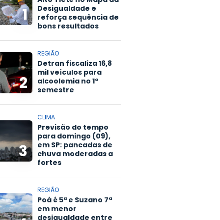
Desigualdade e
1
reforça sequência de
bons resultados
REGIÃO
Detran fiscaliza 16,8
mil veículos para
2
alcoolemia no 1º
semestre
CLIMA
Previsão do tempo
para domingo (09),
em SP: pancadas de
3
chuva moderadas a
fortes
REGIÃO
Poá é 5ª e Suzano 7ª
em menor
desigualdade entre