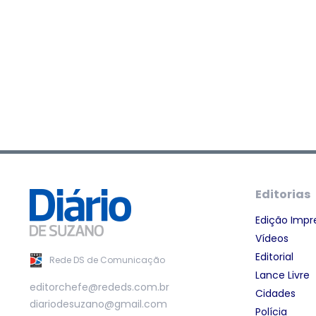
Editorias
Edição Impr
Vídeos
Editorial
Rede DS de Comunicação
Lance Livre
editorchefe@rededs.com.br
Cidades
diariodesuzano@gmail.com
Polícia