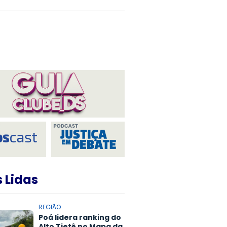
 Lidas
REGIÃO
Poá lidera ranking do
Alto Tietê no Mapa da