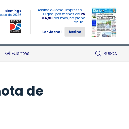
Assine o Jornal impresso +
domingo
Digital por menos de
R$
osto de 2026
34,90
por mês, no plano
anual.
Ler Jornal
Assine
Gil Fuentes
BUSCA
nota de