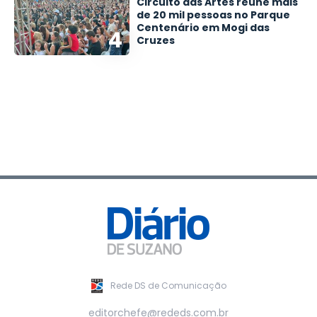
Circuito das Artes reúne mais
de 20 mil pessoas no Parque
Centenário em Mogi das
4
Cruzes
Rede DS de Comunicação
editorchefe@rededs.com.br