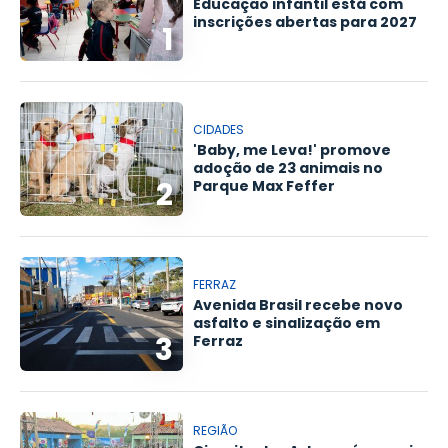
Educação infantil está com
inscrições abertas para 2027
1
CIDADES
'Baby, me Leva!' promove
adoção de 23 animais no
2
Parque Max Feffer
FERRAZ
Avenida Brasil recebe novo
asfalto e sinalização em
3
Ferraz
REGIÃO