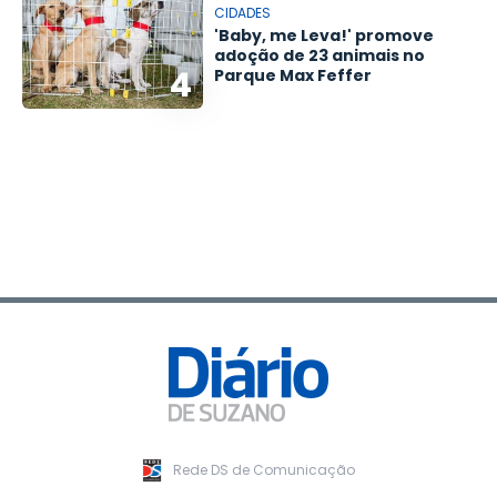
CIDADES
'Baby, me Leva!' promove
adoção de 23 animais no
4
Parque Max Feffer
Rede DS de Comunicação