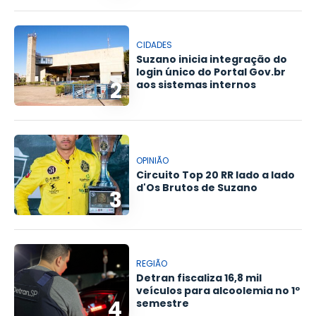
CIDADES
Suzano inicia integração do
login único do Portal Gov.br
2
aos sistemas internos
OPINIÃO
Circuito Top 20 RR lado a lado
d'Os Brutos de Suzano
3
REGIÃO
Detran fiscaliza 16,8 mil
veículos para alcoolemia no 1º
4
semestre