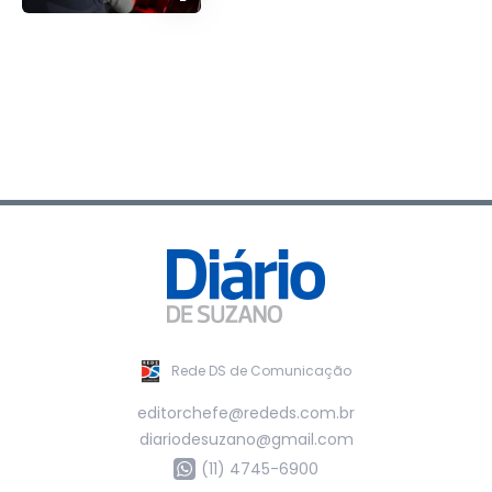
Rede DS de Comunicação
editorchefe@rededs.com.br
diariodesuzano@gmail.com
(11) 4745-6900