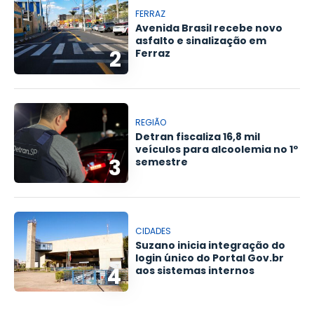
FERRAZ
Avenida Brasil recebe novo
asfalto e sinalização em
2
Ferraz
REGIÃO
Detran fiscaliza 16,8 mil
veículos para alcoolemia no 1º
3
semestre
CIDADES
Suzano inicia integração do
login único do Portal Gov.br
4
aos sistemas internos