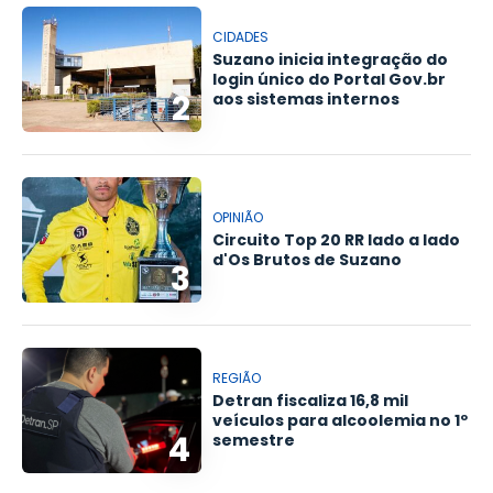
CIDADES
Suzano inicia integração do
login único do Portal Gov.br
2
aos sistemas internos
OPINIÃO
Circuito Top 20 RR lado a lado
d'Os Brutos de Suzano
3
REGIÃO
Detran fiscaliza 16,8 mil
veículos para alcoolemia no 1º
4
semestre