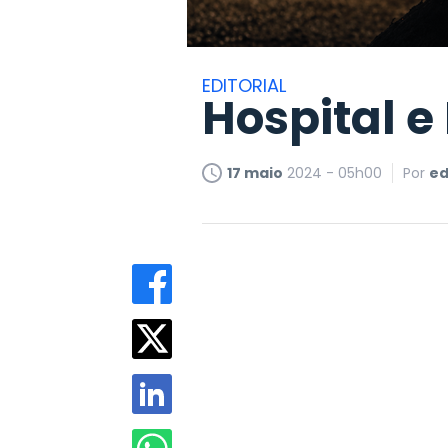
EDITORIAL
Hospital 
17 maio
2024 - 05h00
Por
ed