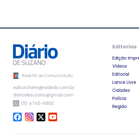
Editorias
Edição Impr
Vídeos
Editorial
Rede DS de Comunicação
Lance Livre
editorchefe@rededs.com.br
Cidades
diariodesuzano@gmail.com
Polícia
(11) 4745-6900
Região