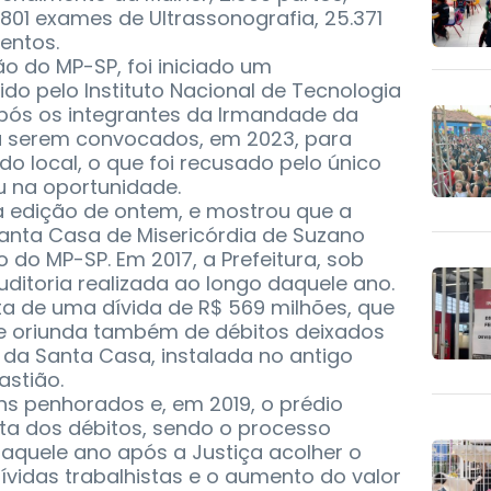
.801 exames de Ultrassonografia, 25.371
entos.
o do MP-SP, foi iniciado um
o pelo Instituto Nacional de Tecnologia
após os integrantes da Irmandade da
a serem convocados, em 2023, para
o local, o que foi recusado pelo único
 na oportunidade.
a edição de ontem, e mostrou que a
Santa Casa de Misericórdia de Suzano
do MP-SP. Em 2017, a Prefeitura, sob
uditoria realizada ao longo daquele ano.
ta de uma dívida de R$ 569 milhões, que
e oriunda também de débitos deixados
I da Santa Casa, instalada no antigo
astião.
ns penhorados e, em 2019, o prédio
onta dos débitos, sendo o processo
aquele ano após a Justiça acolher o
vidas trabalhistas e o aumento do valor