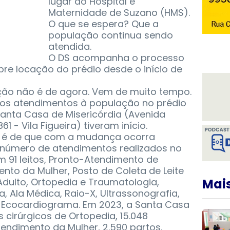
lugar ao Hospital e
Maternidade de Suzano (HMS).
O que se espera? Que a
população continua sendo
atendida.
O DS acompanha o processo
re locação do prédio desde o início de
ção não é de agora. Vem de muito tempo.
) os atendimentos à população no prédio
Santa Casa de Misericórdia (Avenida
61 - Vila Figueira) tiveram início.
ra é de que com a mudança ocorra
 número de atendimentos realizados no
 91 leitos, Pronto-Atendimento de
nto da Mulher, Posto de Coleta de Leite
Adulto, Ortopedia e Traumatologia,
Mais
a, Ala Médica, Raio-X, Ultrassonografia,
 Ecocardiograma. Em 2023, a Santa Casa
 cirúrgicos de Ortopedia, 15.048
endimento da Mulher, 2.590 partos,