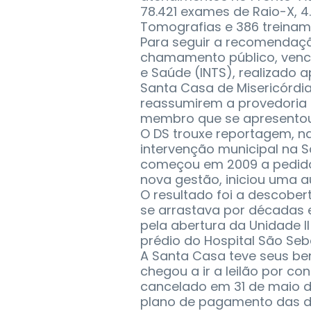
78.421 exames de Raio-X, 4
Tomografias e 386 treinam
Para seguir a recomendaçã
chamamento público, vencid
e Saúde (INTS), realizado 
Santa Casa de Misericórdi
reassumirem a provedoria d
membro que se apresentou
O DS trouxe reportagem, n
intervenção municipal na 
começou em 2009 a pedido 
nova gestão, iniciou uma a
O resultado foi a descober
se arrastava por décadas 
pela abertura da Unidade I
prédio do Hospital São Seb
A Santa Casa teve seus be
chegou a ir a leilão por c
cancelado em 31 de maio d
plano de pagamento das dí