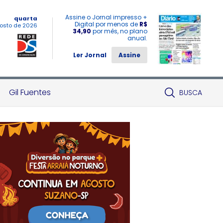
Assine o Jornal impresso +
quarta
Digital por menos de
R$
osto de 2026
34,90
por mês, no plano
anual.
Ler Jornal
Assine
Gil Fuentes
BUSCA