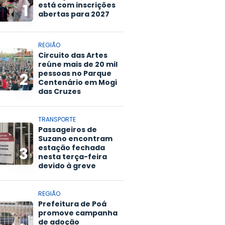
está com inscrições
1
abertas para 2027
REGIÃO
Circuito das Artes
reúne mais de 20 mil
pessoas no Parque
2
Centenário em Mogi
das Cruzes
TRANSPORTE
Passageiros de
Suzano encontram
estação fechada
3
nesta terça-feira
devido à greve
REGIÃO
Prefeitura de Poá
promove campanha
de adoção