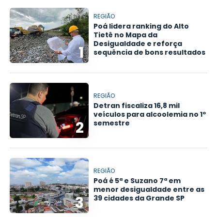
REGIÃO
Poá lidera ranking do Alto
Tietê no Mapa da
Desigualdade e reforça
1
sequência de bons resultados
REGIÃO
Detran fiscaliza 16,8 mil
veículos para alcoolemia no 1º
2
semestre
REGIÃO
Poá é 5ª e Suzano 7ª em
menor desigualdade entre as
3
39 cidades da Grande SP