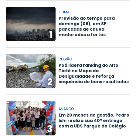
CLIMA
Previsão do tempo para
domingo (09), em SP:
pancadas de chuva
1
moderadas a fortes
REGIÃO
Poá lidera ranking do Alto
Tietê no Mapa da
Desigualdade e reforça
2
sequência de bons resultados
AVANÇO
Em 20 meses de gestão, Pedro
Ishi realiza sua 40ª entrega
3
com a UBS Parque do Colégio