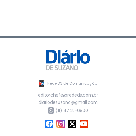
Rede DS de Comunicação
editorchefe@rededs.com.br
diariodesuzano@gmail.com
(11) 4745-6900