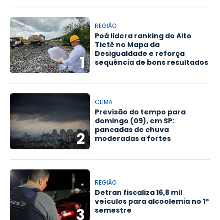
REGIÃO
Poá lidera ranking do Alto
Tietê no Mapa da
Desigualdade e reforça
1
sequência de bons resultados
CLIMA
Previsão do tempo para
domingo (09), em SP:
pancadas de chuva
2
moderadas a fortes
REGIÃO
Detran fiscaliza 16,8 mil
veículos para alcoolemia no 1º
3
semestre