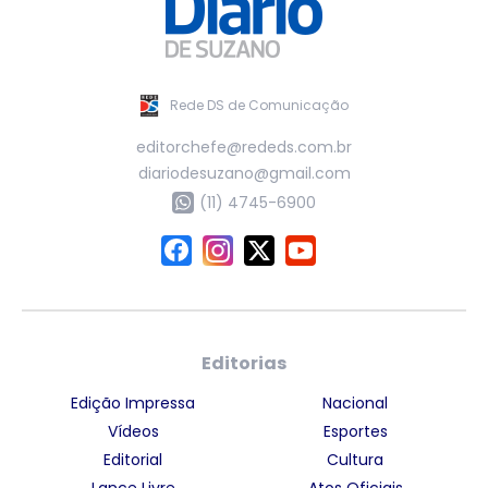
Rede DS de Comunicação
editorchefe@rededs.com.br
diariodesuzano@gmail.com
(11) 4745-6900
Editorias
Edição Impressa
Nacional
Vídeos
Esportes
Editorial
Cultura
Lance Livre
Atos Oficiais