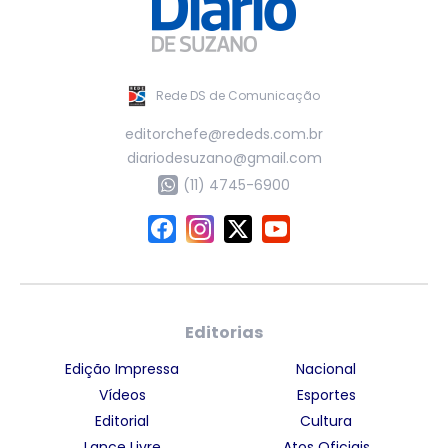
Rede DS de Comunicação
editorchefe@rededs.com.br
diariodesuzano@gmail.com
(11) 4745-6900
Editorias
Edição Impressa
Nacional
Vídeos
Esportes
Editorial
Cultura
Lance Livre
Atos Oficiais