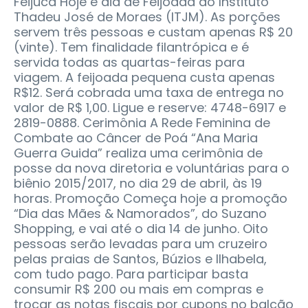
Feijuca Hoje é dia de Feijoada do Instituto
Thadeu José de Moraes (ITJM). As porções
servem três pessoas e custam apenas R$ 20
(vinte). Tem finalidade filantrópica e é
servida todas as quartas-feiras para
viagem. A feijoada pequena custa apenas
R$12. Será cobrada uma taxa de entrega no
valor de R$ 1,00. Ligue e reserve: 4748-6917 e
2819-0888. Cerimônia A Rede Feminina de
Combate ao Câncer de Poá “Ana Maria
Guerra Guida” realiza uma cerimônia de
posse da nova diretoria e voluntárias para o
biênio 2015/2017, no dia 29 de abril, às 19
horas. Promoção Começa hoje a promoção
“Dia das Mães & Namorados”, do Suzano
Shopping, e vai até o dia 14 de junho. Oito
pessoas serão levadas para um cruzeiro
pelas praias de Santos, Búzios e Ilhabela,
com tudo pago. Para participar basta
consumir R$ 200 ou mais em compras e
trocar as notas fiscais por cupons no balcão