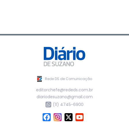
Rede DS de Comunicação
editorchefe@rededs.com.br
diariodesuzano@gmail.com
(11) 4745-6900