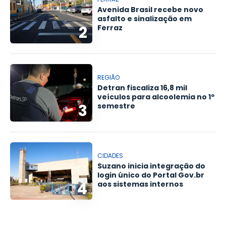
Avenida Brasil recebe novo
asfalto e sinalização em
2
Ferraz
REGIÃO
Detran fiscaliza 16,8 mil
veículos para alcoolemia no 1º
3
semestre
CIDADES
Suzano inicia integração do
login único do Portal Gov.br
4
aos sistemas internos