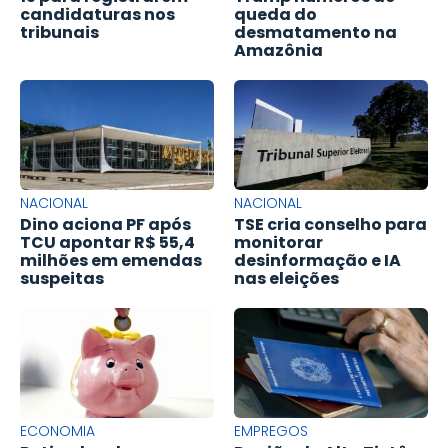
candidaturas nos
queda do
tribunais
desmatamento na
Amazônia
NACIONAL
NACIONAL
Dino aciona PF após
TSE cria conselho para
TCU apontar R$ 55,4
monitorar
milhões em emendas
desinformação e IA
suspeitas
nas eleições
ECONOMIA
EMPREGOS