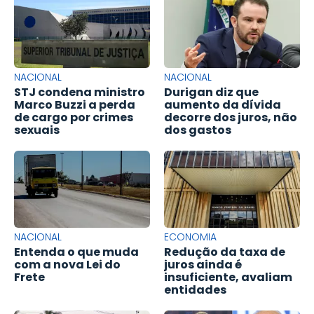
NACIONAL
NACIONAL
STJ condena ministro
Durigan diz que
Marco Buzzi a perda
aumento da dívida
de cargo por crimes
decorre dos juros, não
sexuais
dos gastos
NACIONAL
ECONOMIA
Entenda o que muda
Redução da taxa de
com a nova Lei do
juros ainda é
Frete
insuficiente, avaliam
entidades