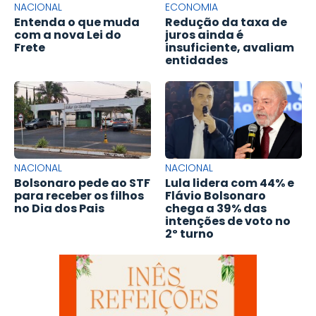
NACIONAL
ECONOMIA
Entenda o que muda
Redução da taxa de
com a nova Lei do
juros ainda é
Frete
insuficiente, avaliam
entidades
NACIONAL
NACIONAL
Bolsonaro pede ao STF
Lula lidera com 44% e
para receber os filhos
Flávio Bolsonaro
no Dia dos Pais
chega a 39% das
intenções de voto no
2º turno