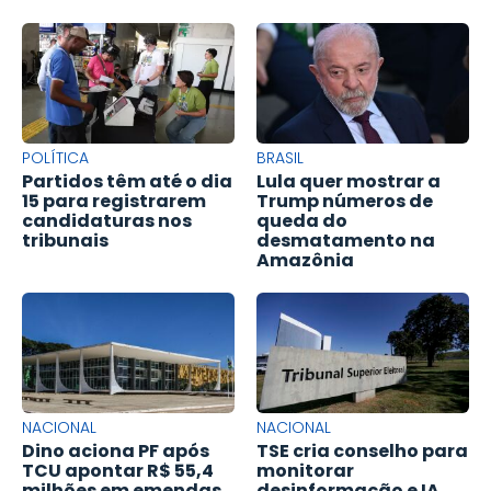
POLÍTICA
BRASIL
Partidos têm até o dia
Lula quer mostrar a
15 para registrarem
Trump números de
candidaturas nos
queda do
tribunais
desmatamento na
Amazônia
NACIONAL
NACIONAL
Dino aciona PF após
TSE cria conselho para
TCU apontar R$ 55,4
monitorar
milhões em emendas
desinformação e IA