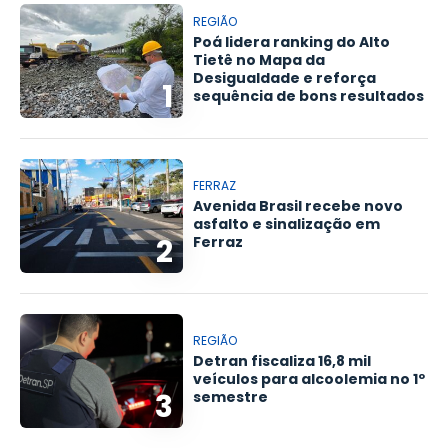
REGIÃO
Poá lidera ranking do Alto
Tietê no Mapa da
Desigualdade e reforça
1
sequência de bons resultados
FERRAZ
Avenida Brasil recebe novo
asfalto e sinalização em
2
Ferraz
REGIÃO
Detran fiscaliza 16,8 mil
veículos para alcoolemia no 1º
3
semestre