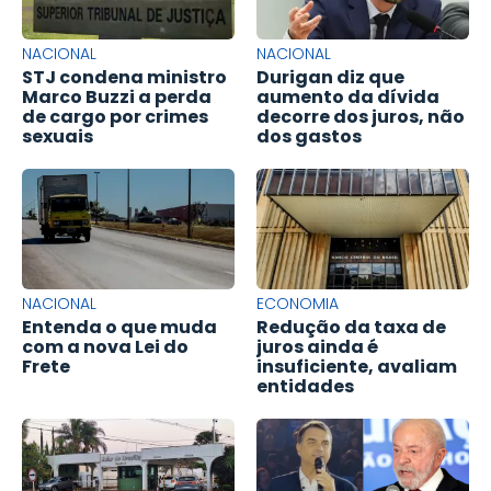
NACIONAL
NACIONAL
STJ condena ministro
Durigan diz que
Marco Buzzi a perda
aumento da dívida
de cargo por crimes
decorre dos juros, não
sexuais
dos gastos
NACIONAL
ECONOMIA
Entenda o que muda
Redução da taxa de
com a nova Lei do
juros ainda é
Frete
insuficiente, avaliam
entidades