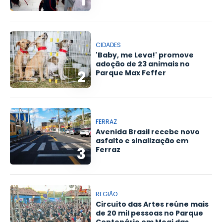
1
CIDADES
'Baby, me Leva!' promove
adoção de 23 animais no
2
Parque Max Feffer
FERRAZ
Avenida Brasil recebe novo
asfalto e sinalização em
3
Ferraz
REGIÃO
Circuito das Artes reúne mais
de 20 mil pessoas no Parque
Centenário em Mogi das