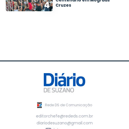
4
Cruzes
Rede DS de Comunicação
editorchefe@rededs.com.br
diariodesuzano@gmail.com