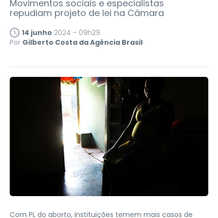
Movimentos sociais e especialistas
repudiam projeto de lei na Câmara
14 junho
2024 - 09h29
Por
Gilberto Costa da Agência Brasil
Com PL do aborto, instituições temem mais casos de