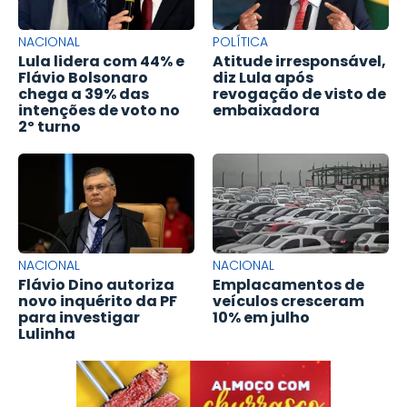
NACIONAL
POLÍTICA
Lula lidera com 44% e
Atitude irresponsável,
Flávio Bolsonaro
diz Lula após
chega a 39% das
revogação de visto de
intenções de voto no
embaixadora
2º turno
NACIONAL
NACIONAL
Flávio Dino autoriza
Emplacamentos de
novo inquérito da PF
veículos cresceram
para investigar
10% em julho
Lulinha