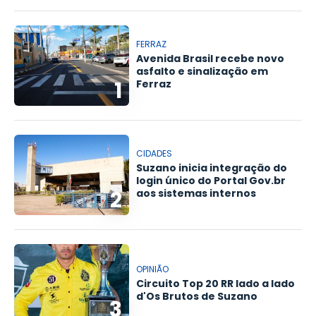
FERRAZ
Avenida Brasil recebe novo
asfalto e sinalização em
1
Ferraz
CIDADES
Suzano inicia integração do
login único do Portal Gov.br
2
aos sistemas internos
OPINIÃO
Circuito Top 20 RR lado a lado
d'Os Brutos de Suzano
3