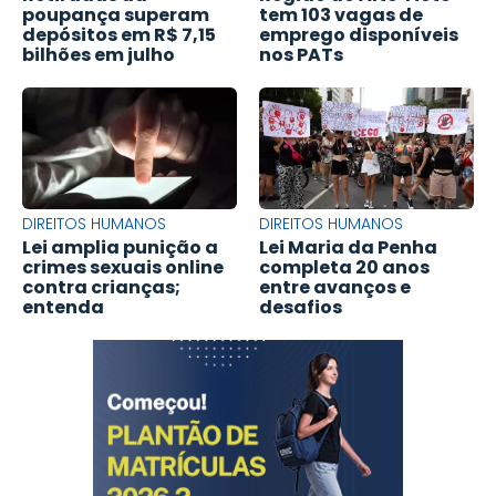
poupança superam
tem 103 vagas de
depósitos em R$ 7,15
emprego disponíveis
bilhões em julho
nos PATs
DIREITOS HUMANOS
DIREITOS HUMANOS
Lei amplia punição a
Lei Maria da Penha
crimes sexuais online
completa 20 anos
contra crianças;
entre avanços e
entenda
desafios