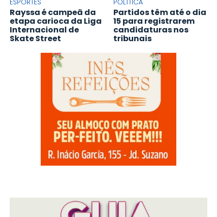
ESPORTES
POLÍTICA
Rayssa é campeã da
Partidos têm até o dia
etapa carioca da Liga
15 para registrarem
Internacional de
candidaturas nos
Skate Street
tribunais