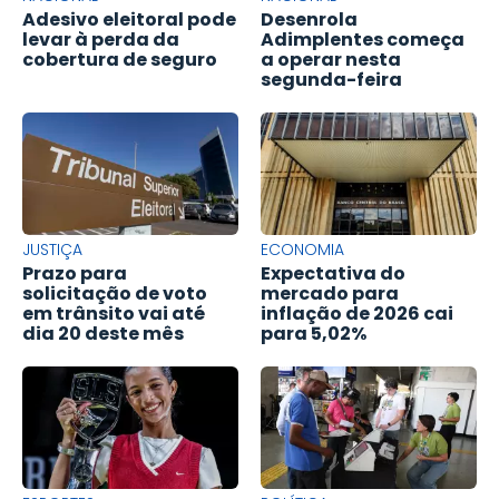
Adesivo eleitoral pode
Desenrola
levar à perda da
Adimplentes começa
cobertura de seguro
a operar nesta
segunda-feira
JUSTIÇA
ECONOMIA
Prazo para
Expectativa do
solicitação de voto
mercado para
em trânsito vai até
inflação de 2026 cai
dia 20 deste mês
para 5,02%