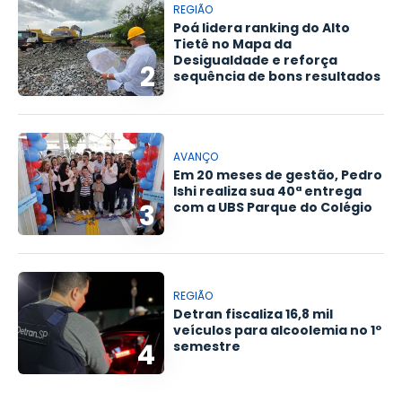
REGIÃO
Poá lidera ranking do Alto
Tietê no Mapa da
Desigualdade e reforça
2
sequência de bons resultados
AVANÇO
Em 20 meses de gestão, Pedro
Ishi realiza sua 40ª entrega
3
com a UBS Parque do Colégio
REGIÃO
Detran fiscaliza 16,8 mil
veículos para alcoolemia no 1º
4
semestre