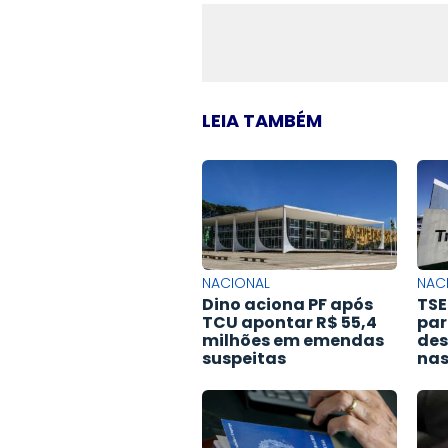
LEIA TAMBÉM
NACIONAL
NAC
Dino aciona PF após
TSE
TCU apontar R$ 55,4
par
milhões em emendas
des
suspeitas
nas