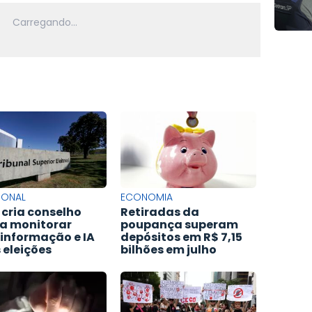
IONAL
ECONOMIA
 cria conselho
Retiradas da
a monitorar
poupança superam
informação e IA
depósitos em R$ 7,15
 eleições
bilhões em julho