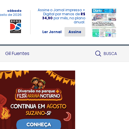
Assine o Jornal impresso +
sábado
Digital por menos de
R$
osto de 2026
34,90
por mês, no plano
anual.
Ler Jornal
Assine
Gil Fuentes
BUSCA