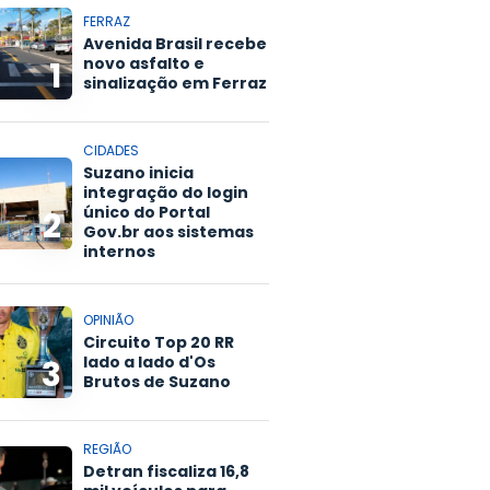
FERRAZ
Avenida Brasil recebe
novo asfalto e
1
sinalização em Ferraz
CIDADES
Suzano inicia
integração do login
único do Portal
2
Gov.br aos sistemas
internos
OPINIÃO
Circuito Top 20 RR
lado a lado d'Os
3
Brutos de Suzano
REGIÃO
Detran fiscaliza 16,8