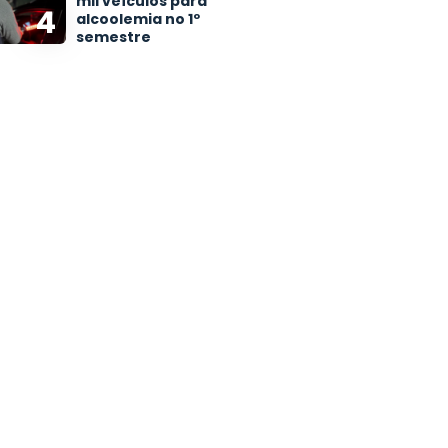
mil veículos para
4
alcoolemia no 1º
semestre