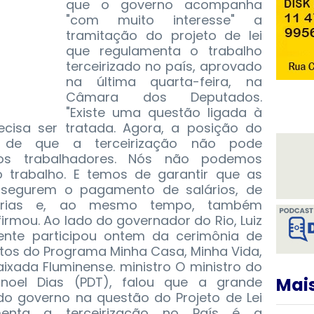
que o governo acompanha
"com muito interesse" a
tramitação do projeto de lei
que regulamenta o trabalho
terceirizado no país, aprovado
na última quarta-feira, na
Câmara dos Deputados.
"Existe uma questão ligada à
recisa ser tratada. Agora, a posição do
 de que a terceirização não pode
dos trabalhadores. Nós não podemos
 trabalho. E temos de garantir que as
segurem o pagamento de salários, de
nciárias e, ao mesmo tempo, também
rmou. Ao lado do governador do Rio, Luiz
ente participou ontem da cerimônia de
tos do Programa Minha Casa, Minha Vida,
ixada Fluminense. ministro O ministro do
noel Dias (PDT), falou que a grande
Mais
o governo na questão do Projeto de Lei
enta a terceirização no País é a