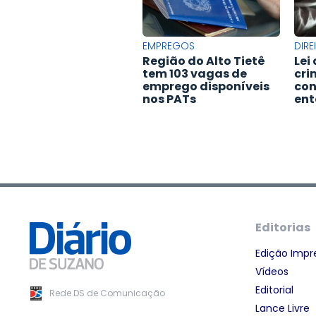
EMPREGOS
DIR
Região do Alto Tietê
Lei
tem 103 vagas de
cri
emprego disponíveis
con
nos PATs
en
Editorias
Edição Impr
Vídeos
Editorial
Rede DS de Comunicação
Lance Livre