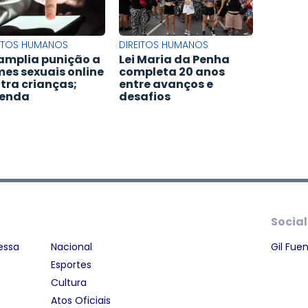
EITOS HUMANOS
DIREITOS HUMANOS
 amplia punição a
Lei Maria da Penha
mes sexuais online
completa 20 anos
tra crianças;
entre avanços e
tenda
desafios
Social
essa
Nacional
Gil Fue
Esportes
Cultura
Atos Oficiais