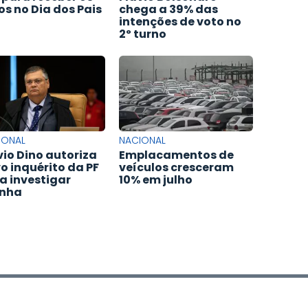
hos no Dia dos Pais
chega a 39% das
intenções de voto no
2º turno
IONAL
NACIONAL
vio Dino autoriza
Emplacamentos de
o inquérito da PF
veículos cresceram
a investigar
10% em julho
inha