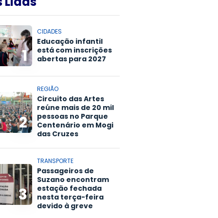
 Lidas
CIDADES
Educação infantil
está com inscrições
1
abertas para 2027
REGIÃO
Circuito das Artes
reúne mais de 20 mil
pessoas no Parque
2
Centenário em Mogi
das Cruzes
TRANSPORTE
Passageiros de
Suzano encontram
estação fechada
3
nesta terça-feira
devido à greve