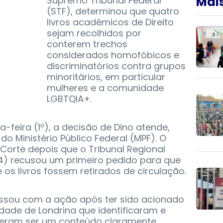
Mais
Supremo Tribunal Federal
(STF), determinou que quatro
livros acadêmicos de Direito
sejam recolhidos por
conterem trechos
considerados homofóbicos e
discriminatórios contra grupos
minoritários, em particular
mulheres e a comunidade
LGBTQIA+.
-feira (1º), a decisão de Dino atende,
o Ministério Público Federal (MPF). O
Corte depois que o Tribunal Regional
-4) recusou um primeiro pedido para que
 os livros fossem retirados de circulação.
essou com a ação após ter sido acionado
dade de Londrina que identificaram e
eram ser um conteúdo claramente