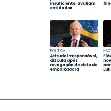
insuficiente, avaliam
fil
entidades
POLÍTICA
NAC
Atitude irresponsável,
Flá
diz Lula após
nov
revogação de visto de
par
embaixadora
Lul