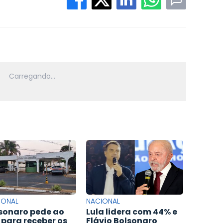
IONAL
NACIONAL
sonaro pede ao
Lula lidera com 44% e
 para receber os
Flávio Bolsonaro