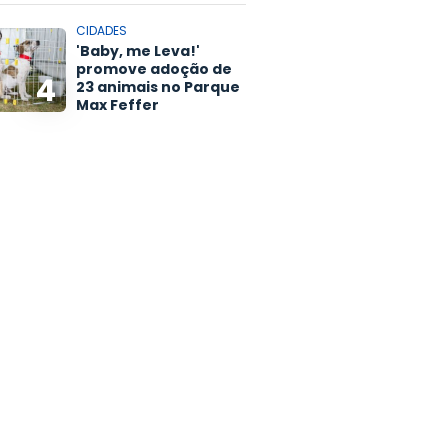
CIDADES
'Baby, me Leva!'
promove adoção de
4
23 animais no Parque
Max Feffer