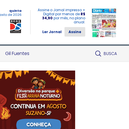
Assine o Jornal impresso +
quinta
Digital por menos de
R$
osto de 2026
34,90
por mês, no plano
anual.
Ler Jornal
Assine
Gil Fuentes
BUSCA