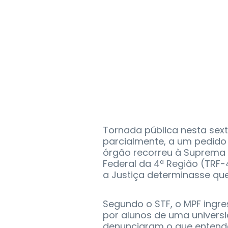
Tornada pública nesta sexta
parcialmente, a um pedido d
órgão recorreu à Suprema 
Federal da 4ª Região (TRF
a Justiça determinasse que
Segundo o STF, o MPF ingr
por alunos de uma universi
denunciaram o que entend