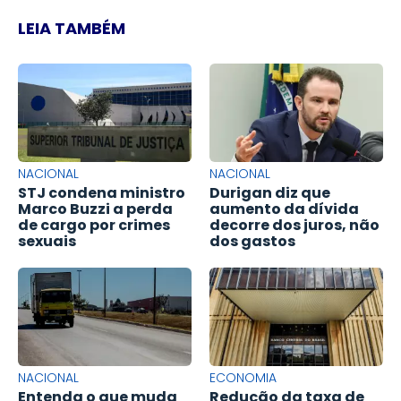
LEIA TAMBÉM
NACIONAL
NACIONAL
STJ condena ministro
Durigan diz que
Marco Buzzi a perda
aumento da dívida
de cargo por crimes
decorre dos juros, não
sexuais
dos gastos
NACIONAL
ECONOMIA
Entenda o que muda
Redução da taxa de