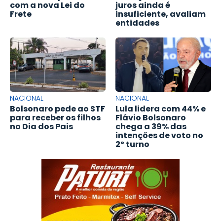
com a nova Lei do
juros ainda é
Frete
insuficiente, avaliam
entidades
NACIONAL
NACIONAL
Bolsonaro pede ao STF
Lula lidera com 44% e
para receber os filhos
Flávio Bolsonaro
no Dia dos Pais
chega a 39% das
intenções de voto no
2º turno