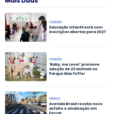
Mais Lidas
CIDADES
Educação infantil está com
inscrições abertas para 2027
1
CIDADES
'Baby, me Leva!' promove
adoção de 23 animais no
2
Parque Max Feffer
FERRAZ
Avenida Brasil recebe novo
asfalto e sinalização em
Ferraz