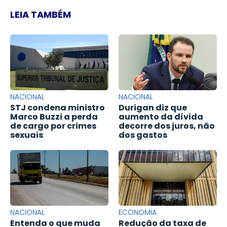
LEIA TAMBÉM
NACIONAL
NACIONAL
STJ condena ministro
Durigan diz que
Marco Buzzi a perda
aumento da dívida
de cargo por crimes
decorre dos juros, não
sexuais
dos gastos
NACIONAL
ECONOMIA
Entenda o que muda
Redução da taxa de