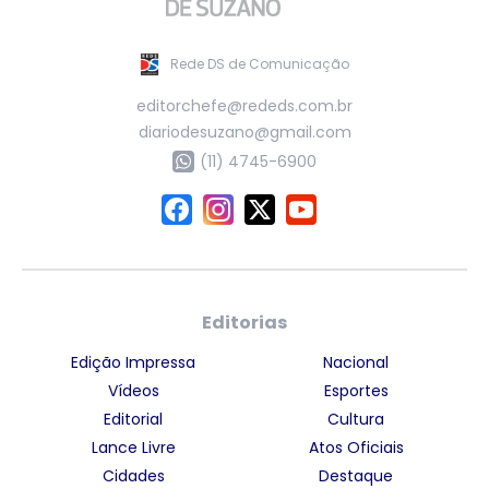
Rede DS de Comunicação
editorchefe@rededs.com.br
diariodesuzano@gmail.com
(11) 4745-6900
Editorias
Edição Impressa
Nacional
Vídeos
Esportes
Editorial
Cultura
Lance Livre
Atos Oficiais
Cidades
Destaque