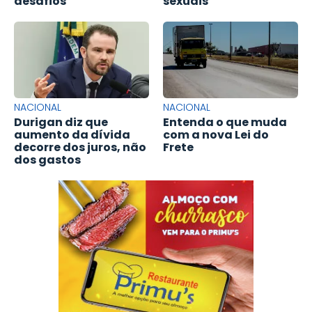
desafios
sexuais
NACIONAL
NACIONAL
Durigan diz que
Entenda o que muda
aumento da dívida
com a nova Lei do
decorre dos juros, não
Frete
dos gastos