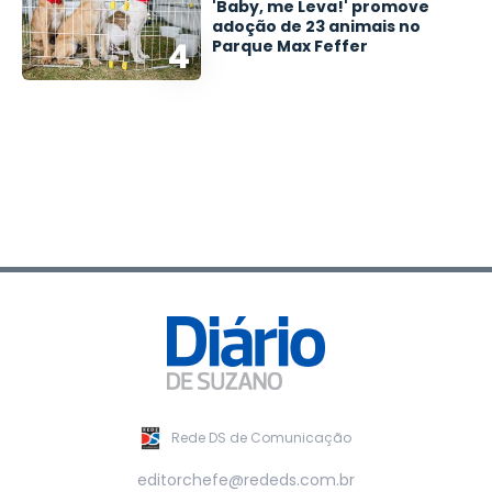
'Baby, me Leva!' promove
adoção de 23 animais no
4
Parque Max Feffer
Rede DS de Comunicação
editorchefe@rededs.com.br