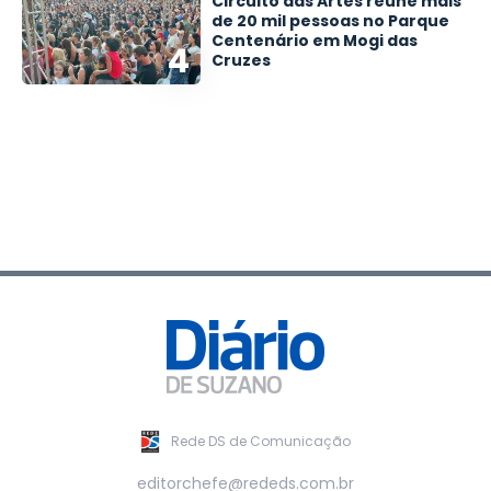
Circuito das Artes reúne mais
de 20 mil pessoas no Parque
Centenário em Mogi das
4
Cruzes
Rede DS de Comunicação
editorchefe@rededs.com.br