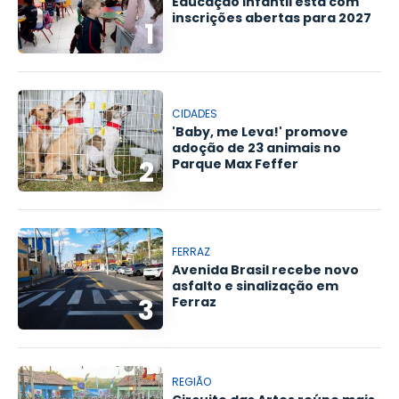
Educação infantil está com
inscrições abertas para 2027
1
CIDADES
'Baby, me Leva!' promove
adoção de 23 animais no
2
Parque Max Feffer
FERRAZ
Avenida Brasil recebe novo
asfalto e sinalização em
3
Ferraz
REGIÃO