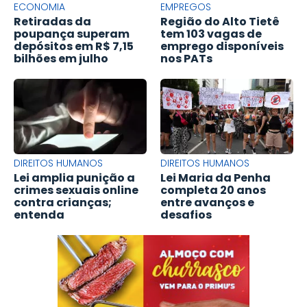
ECONOMIA
EMPREGOS
Retiradas da
Região do Alto Tietê
poupança superam
tem 103 vagas de
depósitos em R$ 7,15
emprego disponíveis
bilhões em julho
nos PATs
DIREITOS HUMANOS
DIREITOS HUMANOS
Lei amplia punição a
Lei Maria da Penha
crimes sexuais online
completa 20 anos
contra crianças;
entre avanços e
entenda
desafios