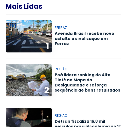
Mais Lidas
FERRAZ
Avenida Brasil recebe novo
asfalto e sinalização em
1
Ferraz
REGIÃO
Poá lidera ranking do Alto
Tietê no Mapa da
Desigualdade e reforça
2
sequência de bons resultados
REGIÃO
Detran fiscaliza 16,8 mil
veículos para alcoolemia no 1º