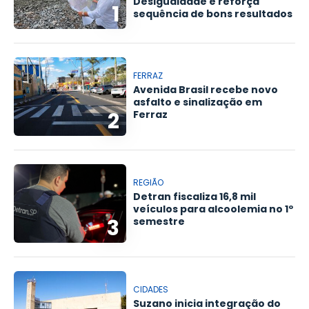
Desigualdade e reforça
1
sequência de bons resultados
FERRAZ
Avenida Brasil recebe novo
asfalto e sinalização em
2
Ferraz
REGIÃO
Detran fiscaliza 16,8 mil
veículos para alcoolemia no 1º
3
semestre
CIDADES
Suzano inicia integração do