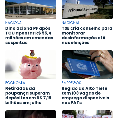
NACIONAL
NACIONAL
Dino aciona PF após
TSE cria conselho para
TCU apontar R$ 55,4
monitorar
milhões em emendas
desinformação e IA
suspeitas
nas eleições
ECONOMIA
EMPREGOS
Retiradas da
Região do Alto Tietê
poupança superam
tem 103 vagas de
depósitos em R$ 7,15
emprego disponíveis
bilhões em julho
nos PATs