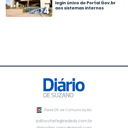
login único do Portal Gov.br
4
aos sistemas internos
Rede DS de Comunicação
editorchefe@rededs.com.br
diariodesuzano@gmail.com