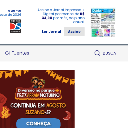
Assine o Jornal impresso +
quarta
Digital por menos de
R$
osto de 2026
34,90
por mês, no plano
anual.
Ler Jornal
Assine
Gil Fuentes
BUSCA