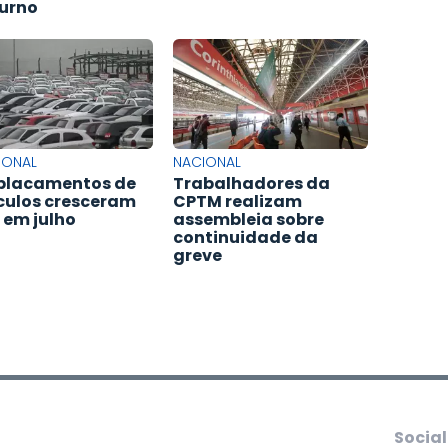
turno
IONAL
NACIONAL
lacamentos de
Trabalhadores da
culos cresceram
CPTM realizam
 em julho
assembleia sobre
continuidade da
greve
Social