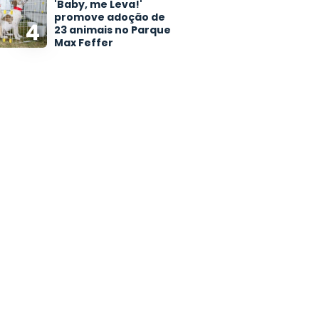
'Baby, me Leva!'
promove adoção de
4
23 animais no Parque
Max Feffer