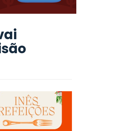
vai
isão