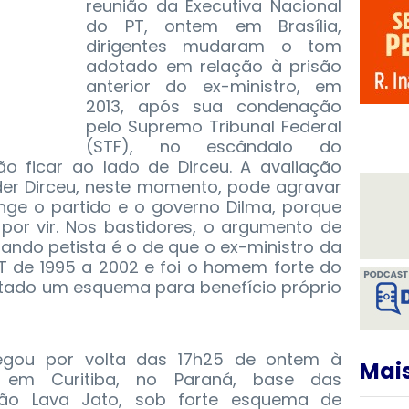
reunião da Executiva Nacional
do PT, ontem em Brasília,
dirigentes mudaram o tom
adotado em relação à prisão
anterior do ex-ministro, em
2013, após sua condenação
pelo Supremo Tribunal Federal
(STF), no escândalo do
ão ficar ao lado de Dirceu. A avaliação
der Dirceu, neste momento, pode agravar
inge o partido e o governo Dilma, porque
por vir. Nos bastidores, o argumento de
ando petista é o de que o ex-ministro da
PT de 1995 a 2002 e foi o homem forte do
ntado um esquema para benefício próprio
egou por volta das 17h25 de ontem à
Mais
F em Curitiba, no Paraná, base das
ção Lava Jato, sob forte esquema de