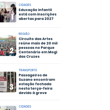
CIDADES
Educação infantil
está com inscrições
1
abertas para 2027
REGIÃO
Circuito das Artes
reúne mais de 20 mil
pessoas no Parque
2
Centenário em Mogi
das Cruzes
TRANSPORTE
Passageiros de
Suzano encontram
estação fechada
3
nesta terça-feira
devido à greve
CIDADES