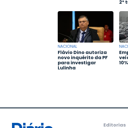
2º 
NACIONAL
NAC
Flávio Dino autoriza
Emp
novo inquérito da PF
veí
para investigar
10%
Lulinha
Editorias