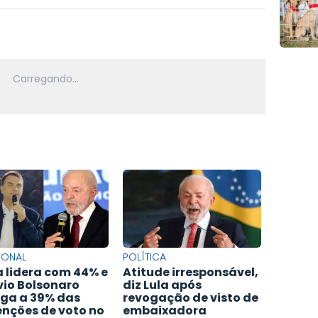
IONAL
POLÍTICA
a lidera com 44% e
Atitude irresponsável,
vio Bolsonaro
diz Lula após
ga a 39% das
revogação de visto de
enções de voto no
embaixadora