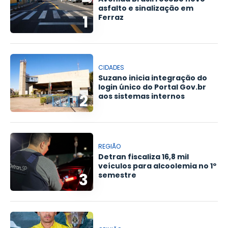
asfalto e sinalização em
1
Ferraz
CIDADES
Suzano inicia integração do
login único do Portal Gov.br
2
aos sistemas internos
REGIÃO
Detran fiscaliza 16,8 mil
veículos para alcoolemia no 1º
3
semestre