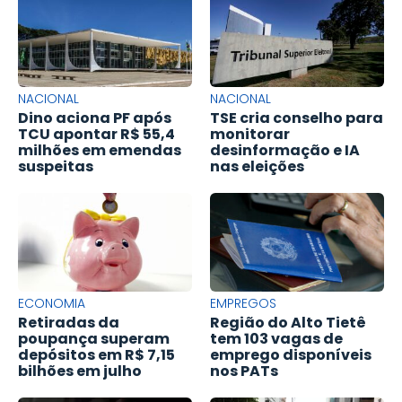
NACIONAL
NACIONAL
Dino aciona PF após
TSE cria conselho para
TCU apontar R$ 55,4
monitorar
milhões em emendas
desinformação e IA
suspeitas
nas eleições
ECONOMIA
EMPREGOS
Retiradas da
Região do Alto Tietê
poupança superam
tem 103 vagas de
depósitos em R$ 7,15
emprego disponíveis
bilhões em julho
nos PATs