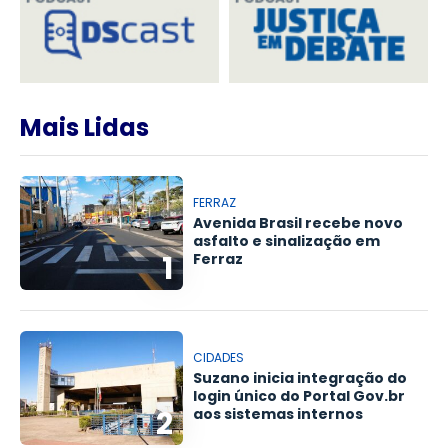
Mais Lidas
FERRAZ
Avenida Brasil recebe novo
asfalto e sinalização em
1
Ferraz
CIDADES
Suzano inicia integração do
login único do Portal Gov.br
2
aos sistemas internos