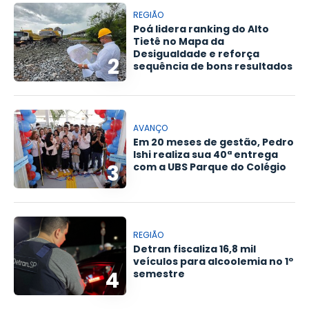
REGIÃO
Poá lidera ranking do Alto
Tietê no Mapa da
Desigualdade e reforça
2
sequência de bons resultados
AVANÇO
Em 20 meses de gestão, Pedro
Ishi realiza sua 40ª entrega
3
com a UBS Parque do Colégio
REGIÃO
Detran fiscaliza 16,8 mil
veículos para alcoolemia no 1º
4
semestre