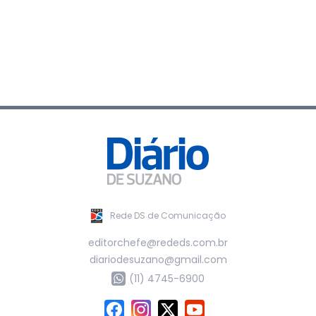
Rede DS de Comunicação
editorchefe@rededs.com.br
diariodesuzano@gmail.com
(11) 4745-6900