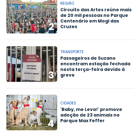
REGIÃO
Circuito das Artes reúne mais
de 20 mil pessoas no Parque
Centenário em Mogi das
2
Cruzes
TRANSPORTE
Passageiros de Suzano
encontram estação fechada
nesta terça-feira devido à
3
greve
CIDADES
'Baby, me Leva!' promove
adoção de 23 animais no
4
Parque Max Feffer