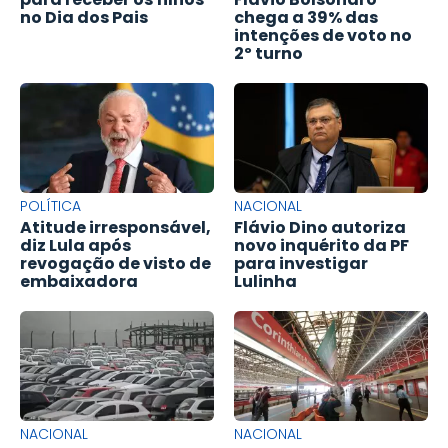
no Dia dos Pais
chega a 39% das
intenções de voto no
2º turno
POLÍTICA
NACIONAL
Atitude irresponsável,
Flávio Dino autoriza
diz Lula após
novo inquérito da PF
revogação de visto de
para investigar
embaixadora
Lulinha
NACIONAL
NACIONAL