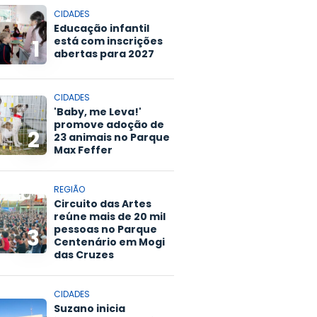
CIDADES
Educação infantil
está com inscrições
1
abertas para 2027
CIDADES
'Baby, me Leva!'
promove adoção de
2
23 animais no Parque
Max Feffer
REGIÃO
Circuito das Artes
reúne mais de 20 mil
pessoas no Parque
3
Centenário em Mogi
das Cruzes
CIDADES
Suzano inicia