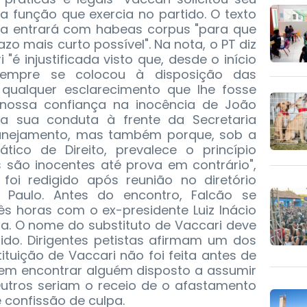
 função que exercia no partido. O texto
sa entrará com habeas corpus "para que
zo mais curto possível". Na nota, o PT diz
"é injustificada visto que, desde o início
 sempre se colocou à disposição das
 qualquer esclarecimento que lhe fosse
s nossa confiança na inocência de João
la sua conduta à frente da Secretaria
lanejamento, mas também porque, sob a
ico de Direito, prevalece o princípio
 são inocentes até prova em contrário",
 foi redigido após reunião no diretório
Paulo. Antes do encontro, Falcão se
ês horas com o ex-presidente Luiz Inácio
Lula. O nome do substituto de Vaccari deve
tido. Dirigentes petistas afirmam um dos
ituição de Vaccari não foi feita antes de
e em encontrar alguém disposto a assumir
Outros seriam o receio de o afastamento
confissão de culpa.