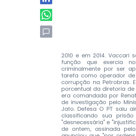
2010 e em 2014. Vaccari 
função que exercia no 
criminalmente por ser ap
tarefa como operador de
corrupção na Petrobras. 
porcentual da diretoria d
era comandada por Renato
de investigação pelo Mini
Jato. Defesa O PT saiu a
classificando sua prisã
"desnecessária" e "injustif
de ontem, assinada pelo 
anunciou que "por ordens 