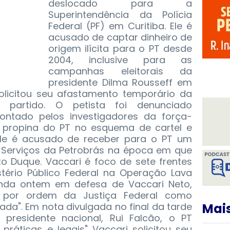
deslocado para a
Superintendência da Polícia
Federal (PF) em Curitiba. Ele é
acusado de captar dinheiro de
origem ilícita para o PT desde
2004, inclusive para as
campanhas eleitorais da
presidente Dilma Rousseff em
solicitou seu afastamento temporário da
partido.
O petista foi denunciado
ontado pelos investigadores da força-
 propina do PT no esquema de cartel e
Ele é acusado de receber para o PT um
e Serviços da Petrobrás na época em que
 Duque. Vaccari é foco de sete frentes
stério Público Federal na Operação Lava
inda ontem em defesa de Vaccari Neto,
o por ordem da Justiça Federal como
icada". Em nota divulgada no final da tarde
Mais
presidente nacional, Rui Falcão, o PT
práticas e legais" Vaccari solicitou seu