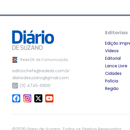
Editorias
Edição Impr
Vídeos
Editorial
Rede DS de Comunicação
Lance Livre
editorchefe@rededs.com.br
Cidades
diariodesuzano@gmail.com
Polícia
(11) 4745-6900
Região
©2026 Diario de Suzano. Todos os Direitos Reservados.