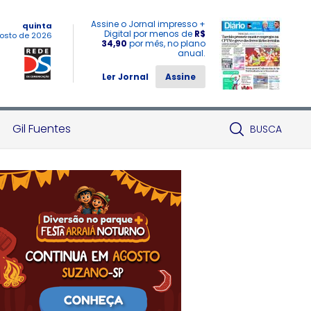
Assine o Jornal impresso +
quinta
Digital por menos de
R$
osto de 2026
34,90
por mês, no plano
anual.
Ler Jornal
Assine
Gil Fuentes
BUSCA