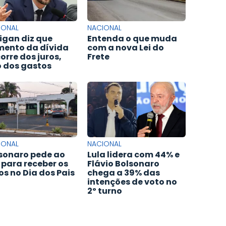
IONAL
NACIONAL
igan diz que
Entenda o que muda
ento da dívida
com a nova Lei do
orre dos juros,
Frete
 dos gastos
IONAL
NACIONAL
sonaro pede ao
Lula lidera com 44% e
 para receber os
Flávio Bolsonaro
hos no Dia dos Pais
chega a 39% das
intenções de voto no
2º turno