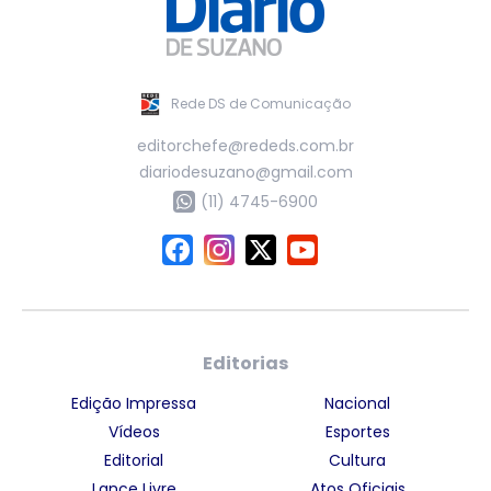
Rede DS de Comunicação
editorchefe@rededs.com.br
diariodesuzano@gmail.com
(11) 4745-6900
Editorias
Edição Impressa
Nacional
Vídeos
Esportes
Editorial
Cultura
Lance Livre
Atos Oficiais