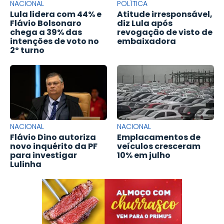
NACIONAL
POLÍTICA
Lula lidera com 44% e
Atitude irresponsável,
Flávio Bolsonaro
diz Lula após
chega a 39% das
revogação de visto de
intenções de voto no
embaixadora
2º turno
NACIONAL
NACIONAL
Flávio Dino autoriza
Emplacamentos de
novo inquérito da PF
veículos cresceram
para investigar
10% em julho
Lulinha