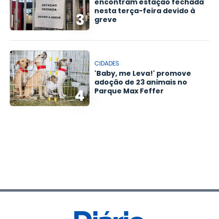
encontram estação fechada
nesta terça-feira devido à
3
greve
CIDADES
'Baby, me Leva!' promove
adoção de 23 animais no
4
Parque Max Feffer