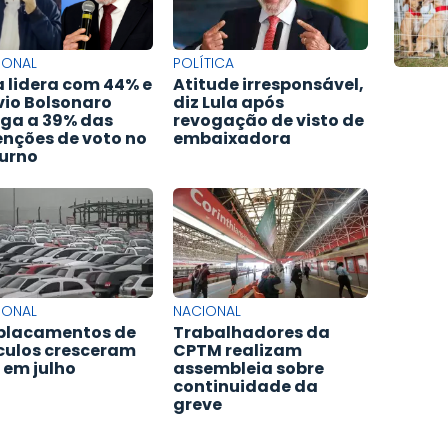
IONAL
POLÍTICA
a lidera com 44% e
Atitude irresponsável,
vio Bolsonaro
diz Lula após
ga a 39% das
revogação de visto de
enções de voto no
embaixadora
turno
IONAL
NACIONAL
lacamentos de
Trabalhadores da
culos cresceram
CPTM realizam
 em julho
assembleia sobre
continuidade da
greve