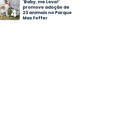
'Baby, me Leva!'
promove adoção de
4
23 animais no Parque
Max Feffer