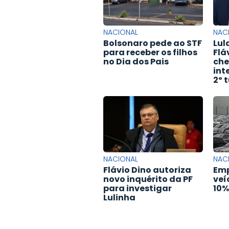
NACIONAL
NAC
Bolsonaro pede ao STF
Lul
para receber os filhos
Flá
no Dia dos Pais
che
int
2º 
NACIONAL
NAC
Flávio Dino autoriza
Emp
novo inquérito da PF
veí
para investigar
10%
Lulinha