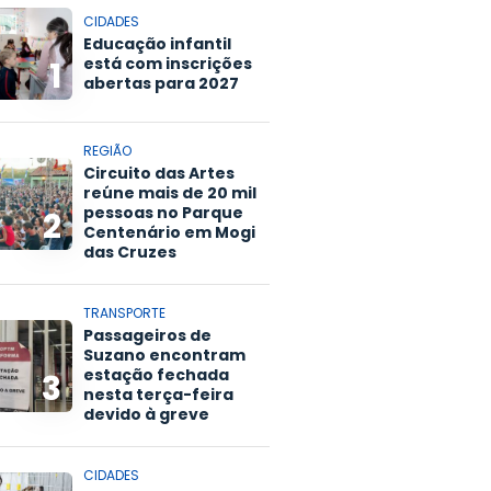
CIDADES
Educação infantil
está com inscrições
1
abertas para 2027
REGIÃO
Circuito das Artes
reúne mais de 20 mil
pessoas no Parque
2
Centenário em Mogi
das Cruzes
TRANSPORTE
Passageiros de
Suzano encontram
estação fechada
3
nesta terça-feira
devido à greve
CIDADES