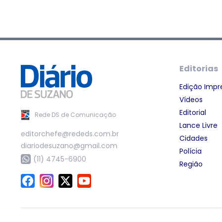
Editorias
Edição Impr
Vídeos
Editorial
Rede DS de Comunicação
Lance Livre
editorchefe@rededs.com.br
Cidades
diariodesuzano@gmail.com
Polícia
(11) 4745-6900
Região