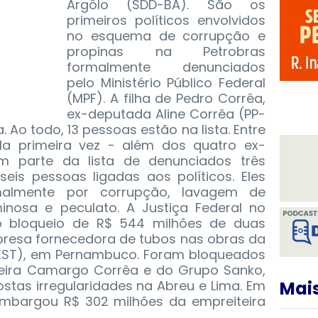
Argôlo (SDD-BA). São os
primeiros políticos envolvidos
no esquema de corrupção e
propinas na Petrobras
formalmente denunciados
pelo Ministério Público Federal
(MPF).
A filha de Pedro Corrêa,
ex-deputada Aline Corrêa (PP-
 Ao todo, 13 pessoas estão na lista. Entre
la primeira vez - além dos quatro ex-
em parte da lista de denunciados três
seis pessoas ligadas aos políticos. Eles
malmente por corrupção, lavagem de
minosa e peculato. A Justiça Federal no
 bloqueio de R$ 544 milhões de duas
presa fornecedora de tubos nas obras da
RNEST), em Pernambuco. Foram bloqueados
teira Camargo Corrêa e do Grupo Sanko,
tas irregularidades na Abreu e Lima. Em
Mais
 embargou R$ 302 milhões da empreiteira