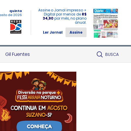
Assine o Jornal impresso +
quinta
Digital por menos de
R$
osto de 2026
34,90
por mês, no plano
anual.
Ler Jornal
Assine
Gil Fuentes
BUSCA