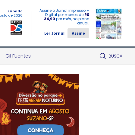
Assine o Jornal impresso +
sábado
Digital por menos de
R$
osto de 2026
34,90
por mês, no plano
anual.
Ler Jornal
Assine
Gil Fuentes
BUSCA