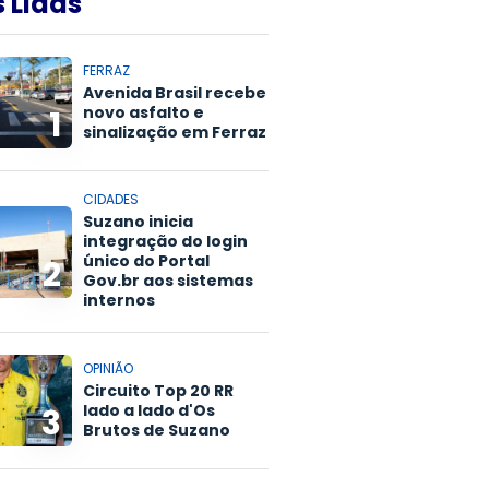
 Lidas
FERRAZ
Avenida Brasil recebe
novo asfalto e
1
sinalização em Ferraz
CIDADES
Suzano inicia
integração do login
único do Portal
2
Gov.br aos sistemas
internos
OPINIÃO
Circuito Top 20 RR
lado a lado d'Os
3
Brutos de Suzano