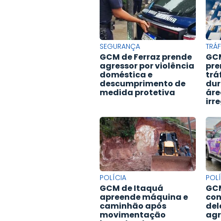
SEGURANÇA
TRÁ
GCM de Ferraz prende
GCM
agressor por violência
pre
doméstica e
trá
descumprimento de
dur
medida protetiva
áre
irr
POLÍCIA
POLÍ
GCM de Itaquá
GCM
apreende máquina e
co
caminhão após
del
movimentação
agr