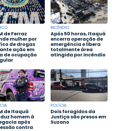
FICO
INCÊNDIO
 de Ferraz
Após 50 horas, Itaquá
nde mulher por
encerra operação de
fico de drogas
emergência e libera
ante ação em
totalmente área
a de ocupação
atingida por incêndio
egular
CIA
POLÍCIA
 de Itaquá
Dois foragidos da
nduz homem à
Justiça são presos em
egacia após
Suzano
essão contra