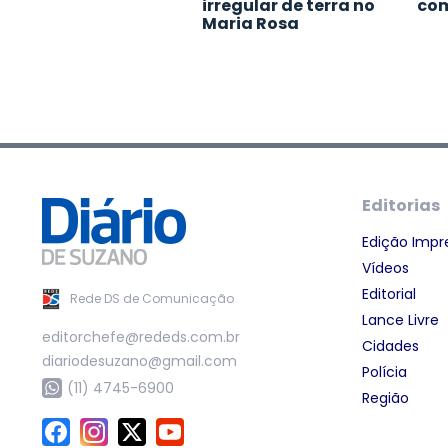
irregular de terra no
co
Maria Rosa
Editorias
Edição Impr
Vídeos
Editorial
Rede DS de Comunicação
Lance Livre
editorchefe@rededs.com.br
Cidades
diariodesuzano@gmail.com
Polícia
(11) 4745-6900
Região