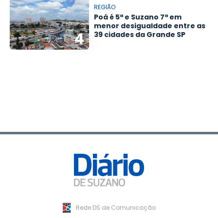
REGIÃO
Poá é 5ª e Suzano 7ª em
menor desigualdade entre as
4
39 cidades da Grande SP
Rede DS de Comunicação