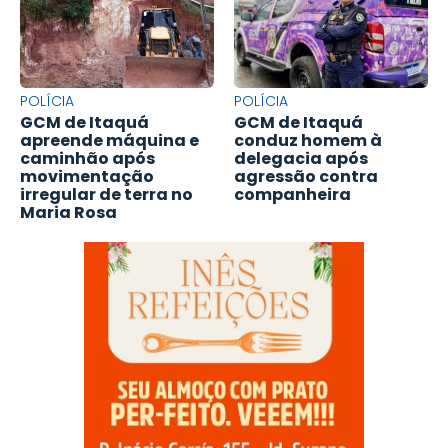
POLÍCIA
POLÍCIA
GCM de Itaquá
GCM de Itaquá
apreende máquina e
conduz homem à
caminhão após
delegacia após
movimentação
agressão contra
irregular de terra no
companheira
Maria Rosa