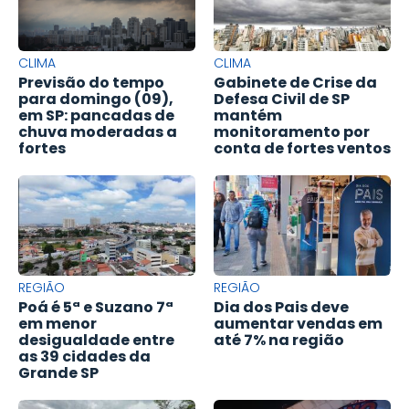
CLIMA
CLIMA
Previsão do tempo
Gabinete de Crise da
para domingo (09),
Defesa Civil de SP
em SP: pancadas de
mantém
chuva moderadas a
monitoramento por
fortes
conta de fortes ventos
REGIÃO
REGIÃO
Poá é 5ª e Suzano 7ª
Dia dos Pais deve
em menor
aumentar vendas em
desigualdade entre
até 7% na região
as 39 cidades da
Grande SP