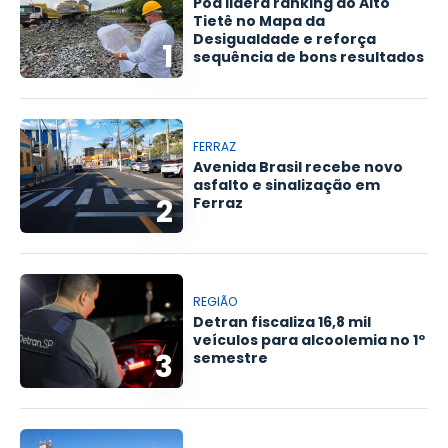
Poá lidera ranking do Alto
Tietê no Mapa da
Desigualdade e reforça
1
sequência de bons resultados
FERRAZ
Avenida Brasil recebe novo
asfalto e sinalização em
2
Ferraz
REGIÃO
Detran fiscaliza 16,8 mil
veículos para alcoolemia no 1º
3
semestre