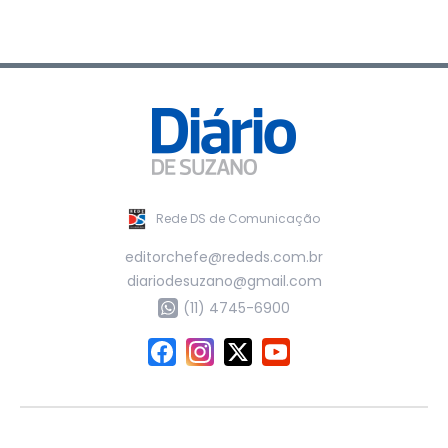
Rede DS de Comunicação
editorchefe@rededs.com.br
diariodesuzano@gmail.com
(11) 4745-6900