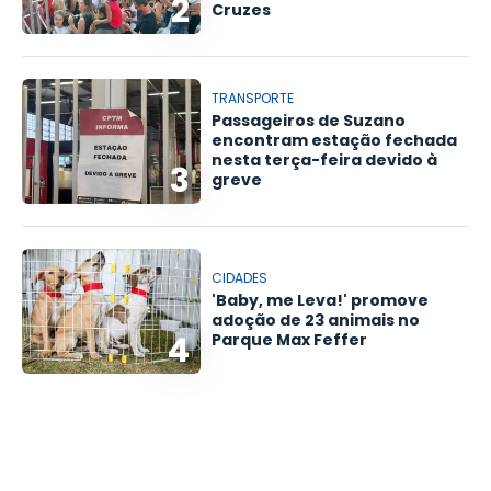
2
Cruzes
TRANSPORTE
Passageiros de Suzano
encontram estação fechada
nesta terça-feira devido à
3
greve
CIDADES
'Baby, me Leva!' promove
adoção de 23 animais no
4
Parque Max Feffer