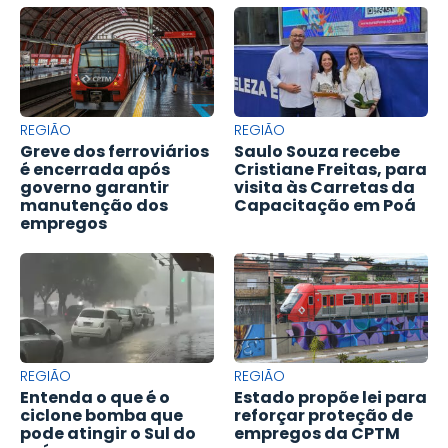
REGIÃO
REGIÃO
Greve dos ferroviários
Saulo Souza recebe
é encerrada após
Cristiane Freitas, para
governo garantir
visita às Carretas da
manutenção dos
Capacitação em Poá
empregos
REGIÃO
REGIÃO
Entenda o que é o
Estado propõe lei para
ciclone bomba que
reforçar proteção de
pode atingir o Sul do
empregos da CPTM