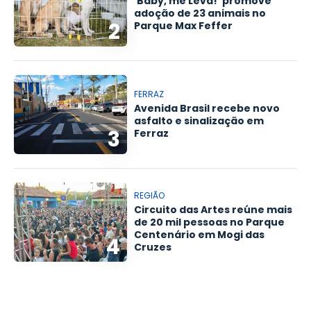
'Baby, me Leva!' promove
adoção de 23 animais no
2
Parque Max Feffer
FERRAZ
Avenida Brasil recebe novo
asfalto e sinalização em
3
Ferraz
REGIÃO
Circuito das Artes reúne mais
de 20 mil pessoas no Parque
Centenário em Mogi das
4
Cruzes