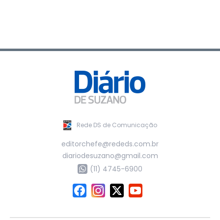
Rede DS de Comunicação
editorchefe@rededs.com.br
diariodesuzano@gmail.com
(11) 4745-6900