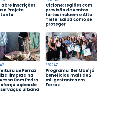
 abre inscrições
Ciclone: regiões com
a o Projeto
previsão de ventos
tante
fortes incluem o Alto
Tietê; saiba como se
proteger
AZ
FERRAZ
feitura de Ferraz
Programa 'Ser Mãe' já
liza limpeza na
beneficiou mais de 2
vessa Dom Pedro
mil gestantes em
e reforça ações de
Ferraz
servação urbana