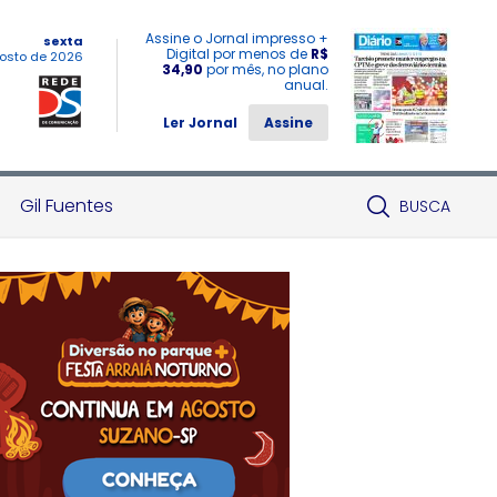
Assine o Jornal impresso +
sexta
Digital por menos de
R$
osto de 2026
34,90
por mês, no plano
anual.
Ler Jornal
Assine
Gil Fuentes
BUSCA