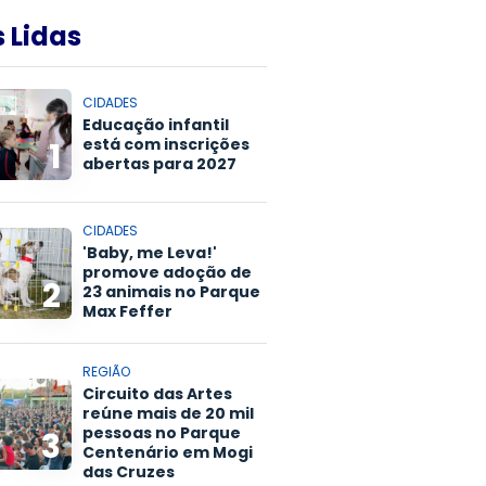
 Lidas
CIDADES
Educação infantil
está com inscrições
1
abertas para 2027
CIDADES
'Baby, me Leva!'
promove adoção de
2
23 animais no Parque
Max Feffer
REGIÃO
Circuito das Artes
reúne mais de 20 mil
pessoas no Parque
3
Centenário em Mogi
das Cruzes