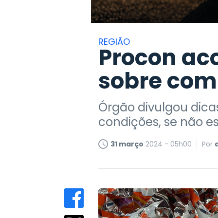
REGIÃO
Procon ac
sobre com
Órgão divulgou dica
condições, se não 
31 março
2024 - 05h00
Por