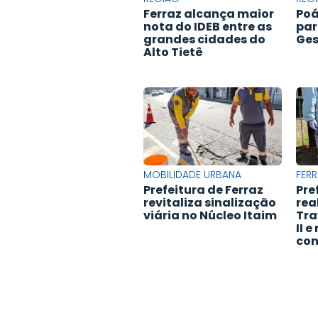
Ferraz alcança maior
Poá
nota do IDEB entre as
par
grandes cidades do
Ges
Alto Tietê
MOBILIDADE URBANA
FERR
Prefeitura de Ferraz
Pre
revitaliza sinalização
rea
viária no Núcleo Itaim
Tra
II 
con