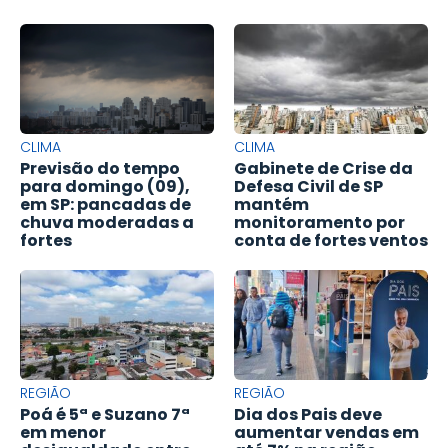
CLIMA
CLIMA
Previsão do tempo
Gabinete de Crise da
para domingo (09),
Defesa Civil de SP
em SP: pancadas de
mantém
chuva moderadas a
monitoramento por
fortes
conta de fortes ventos
REGIÃO
REGIÃO
Poá é 5ª e Suzano 7ª
Dia dos Pais deve
em menor
aumentar vendas em