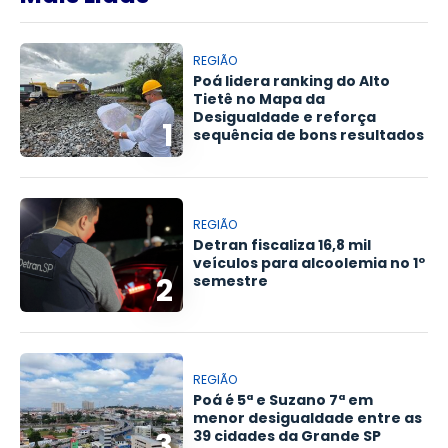
REGIÃO
Poá lidera ranking do Alto
Tietê no Mapa da
Desigualdade e reforça
1
sequência de bons resultados
REGIÃO
Detran fiscaliza 16,8 mil
veículos para alcoolemia no 1º
2
semestre
REGIÃO
Poá é 5ª e Suzano 7ª em
menor desigualdade entre as
3
39 cidades da Grande SP